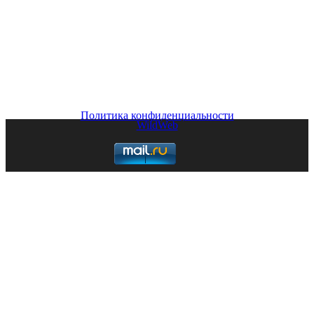
опубликованные материалы Сайта защищены
законодательством об авторских правах, регламентом
интернациональных трактатов и являются интеллектуальной
собственностью. Частичное или полное копирование и/или
воспроизведение в любых целях может происходить только
при наличии письменной авторизации, в противном случае
может привести к возникновению гражданской или
уголовной ответственности
Политика конфиденциальности
WildWeb