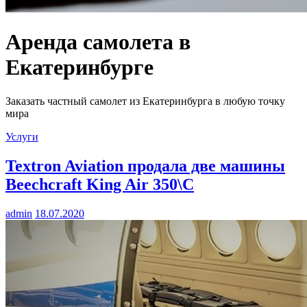
Аренда самолета в
Екатеринбурге
Заказать частный самолет из Екатеринбурга в любую точку
мира
Услуги
Textron Aviation продала две машины
Beechcraft King Air 350\C
admin
18.07.2020