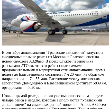
В сентябре авиакомпания "Уральские авиалинии" запустила
ежедневные прямые рейсы из Москвы в Благовещенск на
новом самолете A320neo. В пресс-службе перевозчика
рассказали ATO.ru, что эти рейсы стали самыми
продолжительными в маршрутной сети авиакомпании: время
полета до Благовещенска составляет 7 ч 20 мин, на обратном
направлении — 7 ч 55 мин. Расстояние между московским
аэропортом
Домодедово и Благовещенском достигает 5839 км,
ортодромия — 5620 км.
Новый прямой рейс дополнил уже имеющиеся на маршруте
четыре рейса в неделю, которые выполняются "Уральскими
авиалиниями" на самолетах ранней модели — Airbus A320ceo
с промежуточной посадкой в Екатеринбурге. Таким образом,