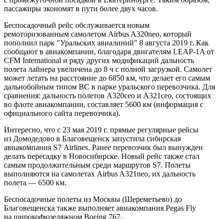
пассажиры экономят в пути более двух часов.
Беспосадочный рейс обслуживается новым
ремоторизованным самолетом Airbus A320neo, который
пополнил парк "Уральских авиалиний" 8 августа 2019 г. Как
сообщают в авиакомпании, благодаря двигателям LEAP-1A от
CFM International и ряду других модификаций дальность
полета лайнера увеличена до 8 ч с полной загрузкой. Самолет
может летать на расстояние до 6850 км, что делает его самым
дальнобойным типом ВС в парке уральского перевозчика. Для
сравнения: дальность полетов A320ceo и A321ceo, состоящих
во флоте авиакомпании, составляет 5600 км (информация с
официального сайта перевозчика).
Интересно, что с 23 мая 2019 г. прямые регулярные рейсы
из Домодедово в Благовещенск запустила сибирская
авиакомпания S7 Airlines. Ранее перевозчик был вынужден
делать пересадку в Новосибирске. Новый рейс также стал
самым продолжительным среди маршрутов S7. Полеты
выполняются на самолетах Airbus A321neo, их дальность
полета — 6500 км.
Беспосадочные полеты из Москвы (Шереметьево) до
Благовещенска также выполняет авиакомпания Pegas Fly
на широкофюзеляжном Boeing 767.