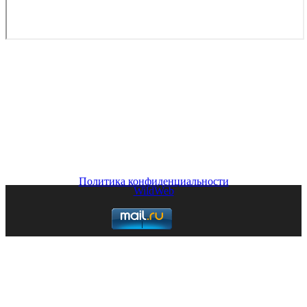
Copyright © 2026. Аренда самолета в Екатеринбурге. Все
опубликованные материалы Сайта защищены
законодательством об авторских правах, регламентом
интернациональных трактатов и являются интеллектуальной
собственностью. Частичное или полное копирование и/или
воспроизведение в любых целях может происходить только
при наличии письменной авторизации, в противном случае
может привести к возникновению гражданской или
уголовной ответственности
Политика конфиденциальности
WildWeb